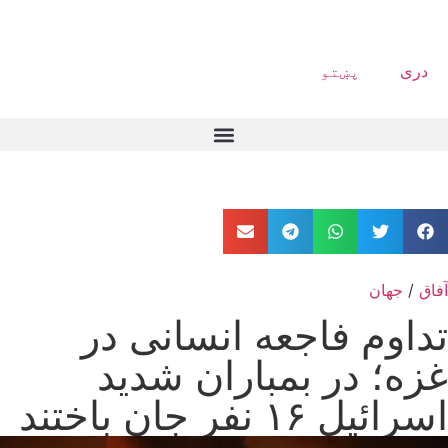
دری
پښتو
آفاق
/
جهان
تداوم فاجعه انسانی در
غزه؛ در بمباران شدید
اسرائیل ۱۶ نفر جان باختند