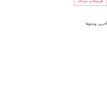
آخرین ویدئوها