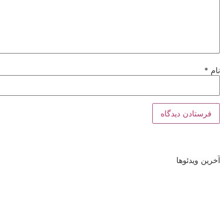
نام
*
آخرین ویدئوها