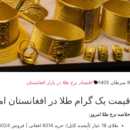
9 سرطان 1405
اقتصاد
,
نرخ طلا در بازار افغانستان
قیمت یک گرام طلا در افغانستان امروز سه ش
خلاصه نرخ طلا امروز
:
طلای 18 عیار (آبشده کابل): خرید 6014 افغانی | فروش 6024 افغانی