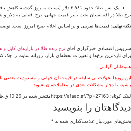
یک انس طلا: حدود
۳,۹۸۱
دلار (نسبت به روز گذشته کاهش یاف
نرخ طلا در افغانستان تحت تأثیر قیمت جهانی، نرخ افغانی به دلار و 
نکته نهایی
: قیمت‌ها تقریبی و بر اساس اعلام صبح امروز است. توصیه
سرویس اقتصادی خبرگزاری آفاق
نرخ زنده طلا در بازارهای کابل و 
برای تازه‌ترین نرخ‌ها و تغییرات لحظه‌ای بازار، روزانه سایت را چک کنی
هموطنان گرامی:
این روزها تحولات بی سابقه در قیمت آن جهانی و مسدودیت بعضی باز
باشید، تا دچار مشکلات بعدی در معاملات‌تان نشوید.
لینک کوتاه: https://afaaq.af/?p=27163
منتشر شده در
10:26 ق.ظ
دیدگاهتان را بنویسید
بخش‌های موردنیاز علامت‌گذاری شده‌اند
*