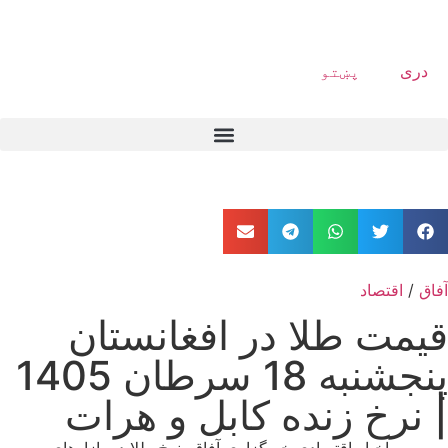
دری
پښتو
آفاق
/
اقتصاد
قیمت طلا در افغانستان
پنجشنبه 18 سرطان 1405
| نرخ زنده کابل و هرات