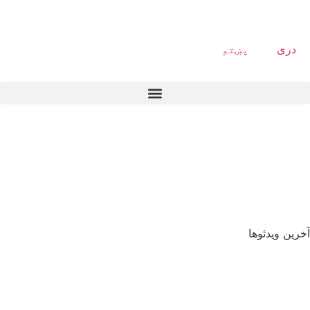
دری
پښتو
آخرین ویدئوها