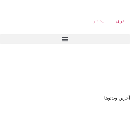
دری
پښتو
آخرین ویدئوها