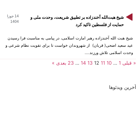
14 جوزا
شیخ هبت‌الله آخندزاده بر تطبیق شریعت، وحدت ملی و
1404
حمایت از فلسطین تاکید کرد
شیخ هبت الله آخندزاده رهبر امارت اسلامی، در پیامی به مناسبت فرا رسیدن
عید سعید اضحی( قربان) از شهروندان خواست تا برای تقویت نظام شرعی و
وحدت اسلامی تلاش ورزند....
« قبلی
1
…
10
11
12
13
14
…
23
بعدی »
آخرین ویدئوها