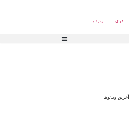
دری
پښتو
آخرین ویدئوها