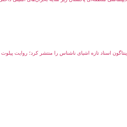
پنتاگون اسناد تازه اشیای ناشناس را منتشر کرد؛ روایت پیلوت 