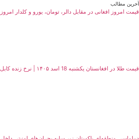
آخرین مطالب
قیمت امروز افغانی در مقابل دالر، تومان، یورو و کلدار امروز یکشنبه 18 اسد ۱۴۰۵ | نرخ زنده سرای
قیمت طلا در افغانستان یکشنبه 18 اسد ۱۴۰۵ | نرخ زنده کابل و هرات
دیپلماسی منطقه‌ای پاکستان زیر سایه بحران‌های امنیتی داخلی