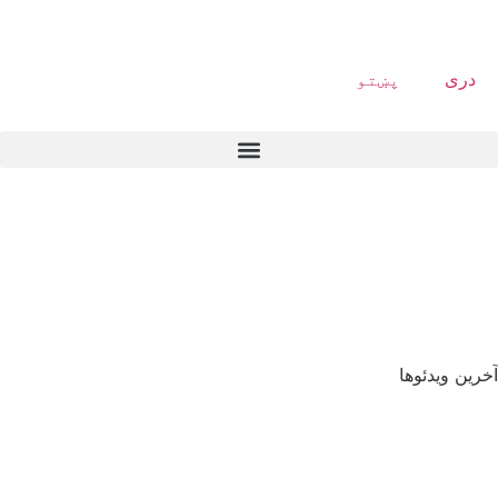
دری
پښتو
آخرین ویدئوها