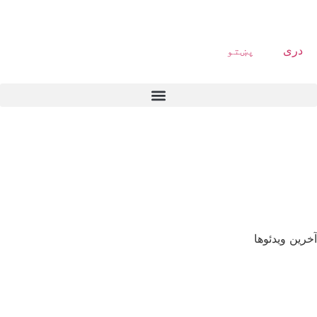
دری
پښتو
آخرین ویدئوها