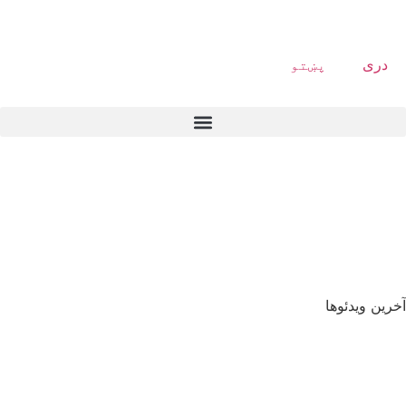
دری
پښتو
آخرین ویدئوها