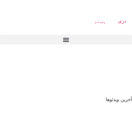
دری
پښتو
آخرین ویدئوها