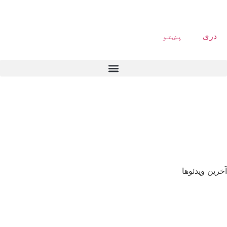
دری
پښتو
آخرین ویدئوها