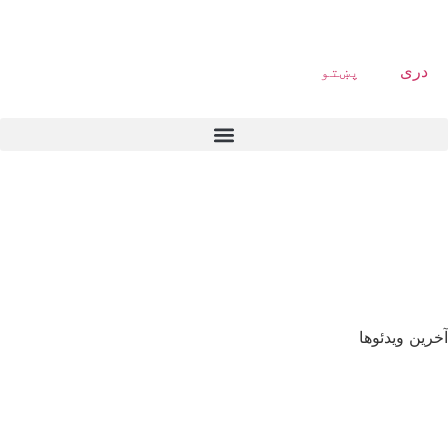
دری
پښتو
آخرین ویدئوها