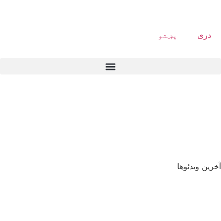
دری
پښتو
آخرین ویدئوها