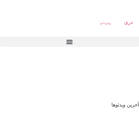
دری
پښتو
آخرین ویدئوها